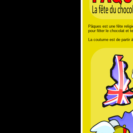
Pâques est une fête religi
pour fêter le chocolat et te 
La coutume est de partir 