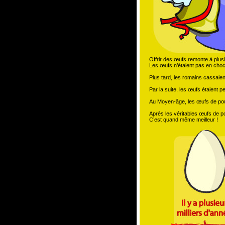
Offrir des œufs remonte à plusie
Les œufs n’étaient pas en choco
Plus tard, les romains cassaie
Par la suite, les œufs étaient pe
Au Moyen-âge, les œufs de poul
Après les véritables œufs de pou
C’est quand même meilleur !