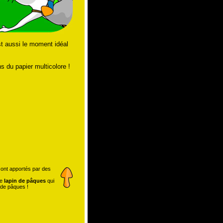
est aussi le moment idéal
 du papier multicolore !
 sont apportés par des
le
lapin de pâques
qui
 de pâques !